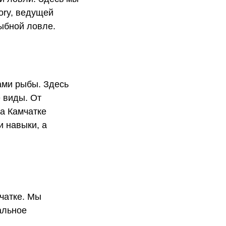
ory, ведущей
ыбной ловле.
ами рыбы. Здесь
е виды. От
а Камчатке
и навыки, а
чатке. Мы
альное