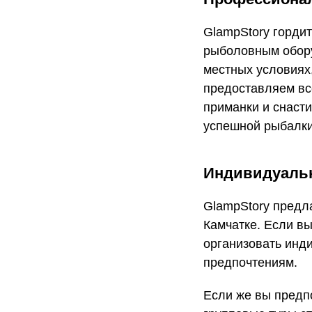
GlampStory горди
рыболовным обор
местных условиях
предоставляем вс
приманки и снасти
успешной рыбалки
Индивидуальн
GlampStory предла
Камчатке. Если в
организовать инд
предпочтениям.
Если же вы предп