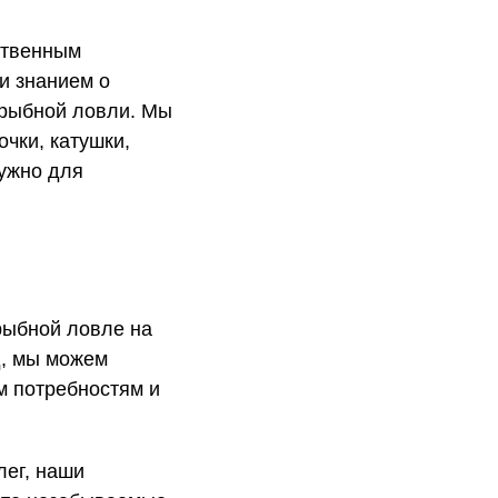
ственным
и знанием о
 рыбной ловли. Мы
чки, катушки,
нужно для
рыбной ловле на
д, мы можем
м потребностям и
лег, наши