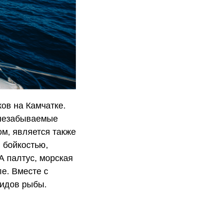
ов на Камчатке.
 незабываемые
ом, является также
 бойкостью,
А палтус, морская
е. Вместе с
видов рыбы.