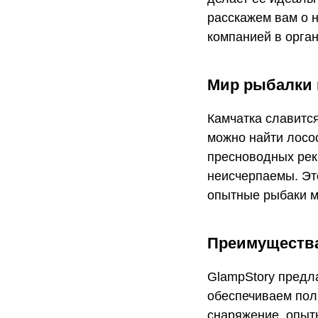
расскажем вам о 
компанией в орга
Мир рыбалки 
Камчатка славитс
можно найти лосос
пресноводных рек
неисчерпаемы. Это
опытные рыбаки м
Преимущества
GlampStory предл
обеспечиваем пол
снаряжение, опыт