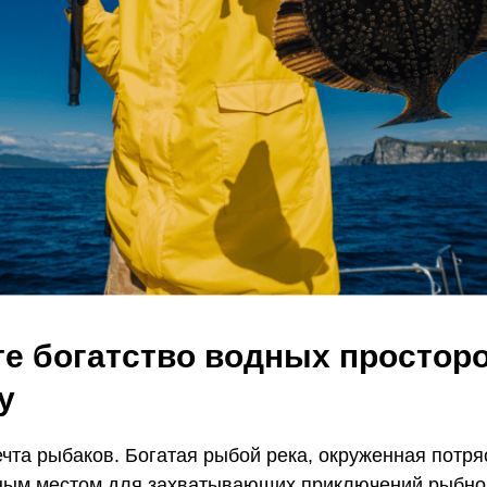
е богатство водных просторо
y
ечта рыбаков. Богатая рыбой река, окруженная потр
ным местом для захватывающих приключений рыбно