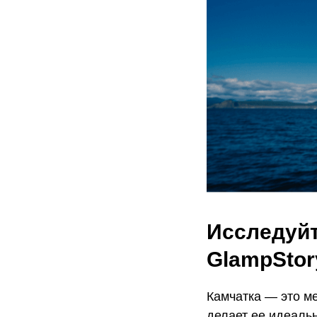
Исследуйт
GlampStor
Камчатка — это м
делает ее идеаль