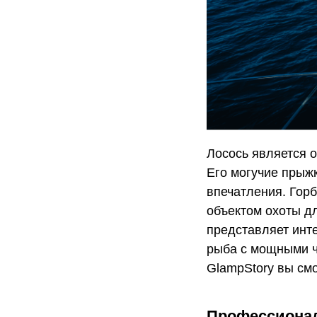
Лосось является 
Его могучие прыж
впечатления. Горб
объектом охоты дл
представляет инте
рыба с мощными ч
GlampStory вы смо
Профессионал