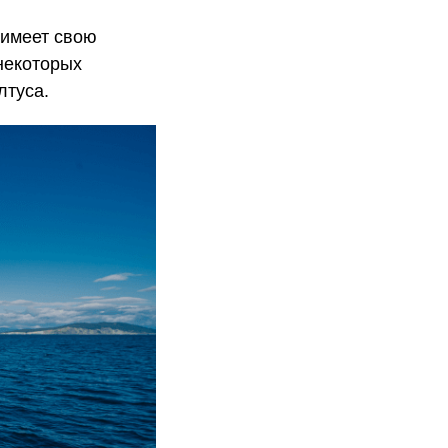
 имеет свою
некоторых
лтуса.