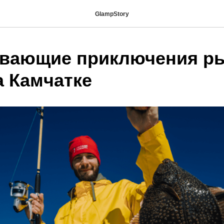
GlampStory
вающие приключения р
а Камчатке